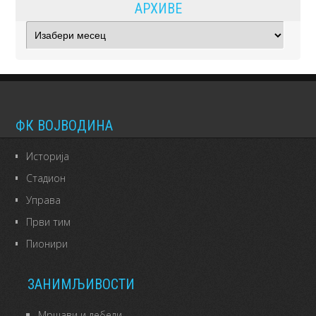
АРХИВЕ
Архиве
ФК ВОЈВОДИНА
Историја
Стадион
Управа
Први тим
Пионири
ЗАНИМЉИВОСТИ
Мршави и дебели