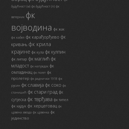
будућност (м)
фк будућност (п)
фк
фк
ветерник
војводина
фк жак
фк
фк карађорђево
фк кабел
фк крила
кривањ
крајине
фк кулпин
фк кула
фк маглић
фк
фк липар
младост
фк
фк напредак
омладинац
фк
фк полет
пролетер
фк
фк раднички 1918
фк славија
фк соко
русин
фк
фк стари град
фк
станишић
фк тврђава
сутјеска
фк тител
фк херцеговац
фк хајдук
фк
фк
црвена звезда
фк црвенка
јединство