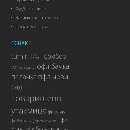
Фудбалске лозе
Занимљива статистика
Пријатељи клуба
ОЗНАКЕ
ПФЛ Сомбор
turnir
офл бачка
куп
офк оџаци
паланка
пфл нови
сад
товаришево
утакмица
фк бачка
фк
фк бачки хајдук
фк бечеј 1918
фк будућност
борац
фк