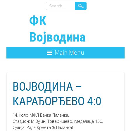
ФК
Војводина
Main Menu
ВОЈВОДИНА –
КАРАЂОРЂЕВО 4:0
14. коло МФЛ Бачка Паланка.
Стадион: М.Вујин, Товаришево, гледалаца 150.
Судија: Раде Крнета (Б.Паланка)