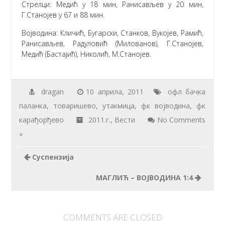
Стрелци: Медић у 18 мин, Ранисављев у 20 мин,
Г.Станојев у 67 и 88 мин.
Војводина: Кличић, Бугарски, Станков, Вукојев, Рамић,
Ранисављев, Радуловић (Милованов), Г.Станојев,
Медић (Бастајић), Николић, М.Станојев.
dragan
10 априла, 2011
офл бачка
паланка
,
товаришево
,
утакмица
,
фк војводина
,
фк
карађорђево
2011.г.
,
Вести
No Comments
»
Суспензија
МАГЛИЋ – ВОЈВОДИНА 1:4
COMMENTS ARE CLOSED