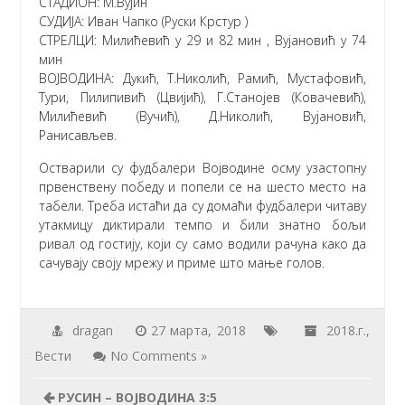
СТАДИОН: М.Вујин
СУДИЈА: Иван Чапко (Руски Крстур )
СТРЕЛЦИ: Милићевић у 29 и 82 мин , Вујановић у 74
мин
ВОЈВОДИНА: Дукић, Т.Николић, Рамић, Мустафовић,
Тури, Пилипивић (Цвијић), Г.Станојев (Ковачевић),
Милићевић (Вучић), Д.Николић, Вујановић,
Ранисављев.
Остварили су фудбалери Војводине осму узастопну
првенствену победу и попели се на шесто место на
табели. Треба истаћи да су домаћи фудбалери читаву
утакмицу диктирали темпо и били знатно бољи
ривал од гостију, који су само водили рачуна како да
сачувају своју мрежу и приме што мање голов.
dragan
27 марта, 2018
2018.г.
,
Вести
No Comments »
РУСИН – ВОЈВОДИНА 3:5