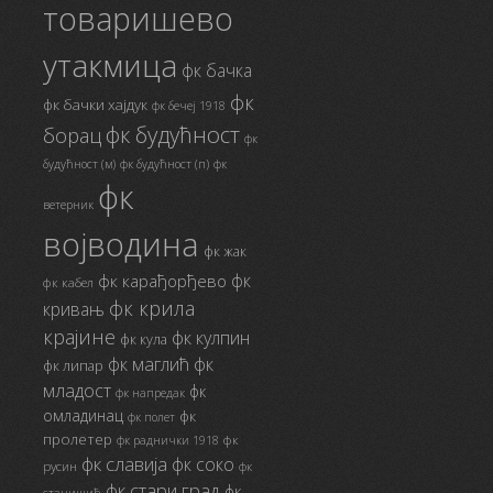
товаришево
утакмица
фк бачка
фк
фк бачки хајдук
фк бечеј 1918
фк будућност
борац
фк
будућност (м)
фк будућност (п)
фк
фк
ветерник
војводина
фк жак
фк
фк карађорђево
фк кабел
фк крила
кривањ
крајине
фк кулпин
фк кула
фк маглић
фк
фк липар
младост
фк
фк напредак
омладинац
фк
фк полет
пролетер
фк
фк раднички 1918
фк славија
фк соко
русин
фк
фк стари град
фк