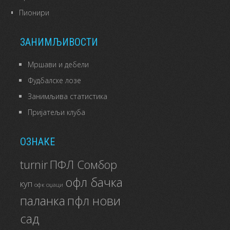
Пионири
ЗАНИМЉИВОСТИ
Мршави и дебели
Фудбалске лозе
Занимљива статистика
Пријатељи клуба
ОЗНАКЕ
ПФЛ Сомбор
turnir
офл бачка
куп
офк оџаци
паланка
пфл нови
сад