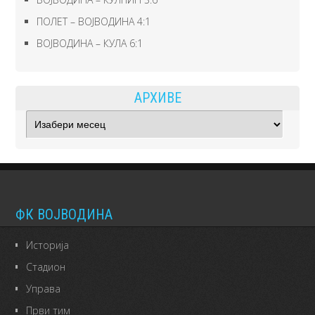
ПОЛЕТ – ВОЈВОДИНА 4:1
ВОЈВОДИНА – КУЛА 6:1
АРХИВЕ
Архиве
ФК ВОЈВОДИНА
Историја
Стадион
Управа
Први тим