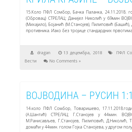
15.Коло ПФЛ Сомбор, Бачка Паланка, 24.11.2018. 
(Обровац) СТРЕЛАЦ: Данијел Николић у 69мин ВОЈВО
(Михајило), Бојанић (М.Станојев), Пилиповић (Башић
противника. Иако без тројице стандардних првотим
dragan
13 децембра, 2018
ПФЛ С
Вести
No Comments »
ВОЈВОДИНА – РУСИН 1:
14.коло ПФЛ Сомбор, Товаришево, 17.11.2018.го
(А.Шантић) СТРЕЛАЦ: Г.Станојев у 44мин. ВОЈВ
М.Ранисављев, Г.Станојев, Пилиповић, Д.Николић, 
домаћи у 44мин. голом Гојка Станојева, у другом п