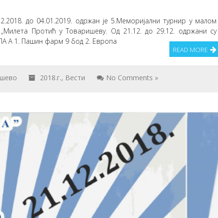
2.2018. до 04.01.2019. одржан је 5.Меморијални турнир у малом
 „Милета Протић у Товаришеву. Од 21.12. до 29.12. одржани су
УПА А 1. Пашин фарм 9 бод 2. Европа
READ MORE
ишево
2018.г.
,
Вести
No Comments »