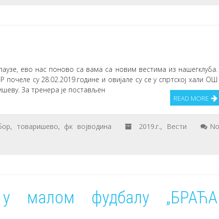
аузе, ево нас поново са вама са новим вестима из нашегклуба.
очеле су 28.02.2019.године и овијале су се у спртској хали ОШ
ишеву. За тренера је постављен
READ MORE
бор
,
товаришево
,
фк војводина
2019.г.
,
Вести
N
 у малом фудбалу „БРАЋА