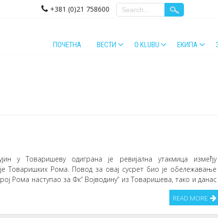
+381 (0)21 758600
ПОЧЕТНА
ВЕСТИ
O KLUBU
ЕКИПА
Вујин у Товаришеву одиграна је ревијална утакмица између
је Товаришких Рома. Повод за овај сусрет био је обележавање
број Рома наступао за Фк“ Војводину“ из Товаришева, тако и данас
READ MORE