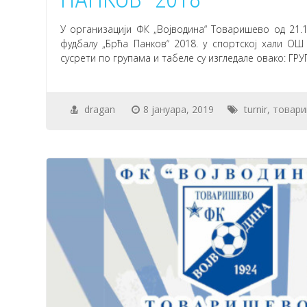
У организацији ФК „Војводина“ Товаришево од 21.1
фудбалу „Брћа Панков“ 2018. у спортској хали ОШ
сусрети по групама и табеле су изгледале овако: ГР
dragan
8 јануара, 2019
turnir
,
товар