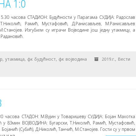
А 1:0
 15.30 часова СТАДИОН: Будућности у Парагама СУДИЈА: Радослав
 Т.Николић, Рамић, Мустафовић, Д.Ранисављев, М.Ранисављев
, М.Станојев. Изгубили су играчи Војводине још једну утакмицу, а
 Радановић.
р
,
утакмица
,
фк будућност
,
фк војводина
2019.г.
,
Вести
3
30 часова СТАДОН: М.Вујин у Товаришеву СУДИЈА: Бојан Махотка
ћ у 83мин ВОЈВОДИНА: Бугарски, Т.Николић, Рамић, Мустафовић,
 Бојанић (Субић), Д.Николић, Танчић, М.Станојев. Гости су у првом
ча и на