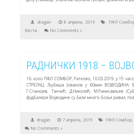
dragan
8 априла, 2019
ПФЛ Сомбо
Вести
No Comments »
РАДНИЧКИ 1918 – ВОЈВ
16. коло ПФЛ СОМБОР, Ратково, 10.03.2019. у 15 час
СТРЕЛАЦ: Љубиша Јованов у 60мин ВОЈВОДИНА: Буг
Г.Станојев, Танчић, Д.Николић, М.Ранисављев (Су
фудбалери Војводине су били много бољи ривал, пов
dragan
7 априла, 2019
ПФЛ Сомбор
No Comments »