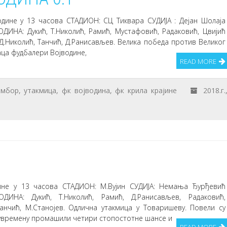
године у 13 часова СТАДИОН: СЦ Тиквара СУДИЈА : Дејан Шолаја
ДИНА: Дукић, Т.Николић, Рамић, Мустафовић, Радаковић, Цвијић
), Д.Николић, Танчић, Д.Ранисављев. Велика победа против Великог
аца фудбалери Војводине,
READ MORE
омбор
,
утакмица
,
фк војводина
,
фк крила крајине
2018.г.
1
дине у 13 часова СТАДИОН: М.Вујин СУДИЈА: Немања Ђурђевић
ОДИНА: Дукић, Т.Николић, Рамић, Д.Ранисављев, Радаковић,
Танчић, М.Станојев. Одлична утакмица у Товаришеву. Повели су
олувремену промашили четири стопостотне шансе и
READ MORE