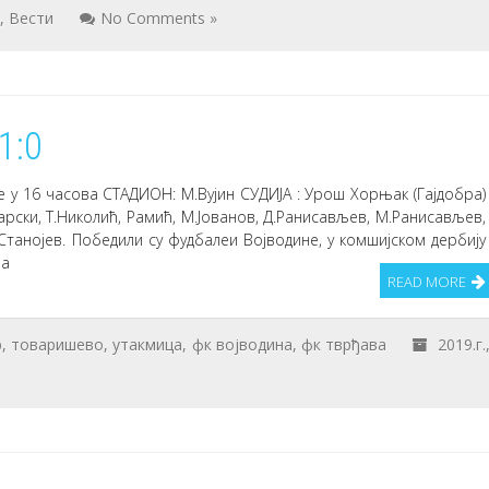
.
,
Вести
No Comments »
1:0
 у 16 часова СТАДИОН: М.Вујин СУДИЈА : Урош Хорњак (Гајдобра)
рски, Т.Николић, Рамић, М.Јованов, Д.Ранисављев, М.Ранисављев,
М.Станојев. Победили су фудбалеи Војводине, у комшијском дербију
ва
READ MORE
р
,
товаришево
,
утакмица
,
фк војводина
,
фк тврђава
2019.г.