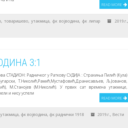
READ MORE
р
,
товаришево
,
утакмица
,
фк војводина
,
фк липар
2019.г.
ОДИНА 3:1
ова СТАДИОН: Радничког у Раткову СУДИЈА : Страхиња Пилић (Кула)
арски, Т.Николић,Рамић,Мустафовић,Д.ранисављев, Љ.Јованов,
бић), М.Станојев (М.Николић). У првих сат времена утакмице,
ели и нису успели
READ MORE
,
утакмица
,
фк војводина
,
фк раднички 1918
2019.г.
,
Вести