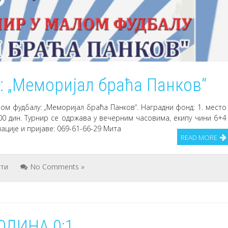
: „Меморијал браћа Панков“
ом фудбалу: „Меморијал браћа Панков“. Наградни фонд: 1. место
0.000 дин. Турнир се одржава у вечерним часовима, екипу чини 6+4
ације и пријаве: 069-61-66-29 Мита
READ MORE
ти
No Comments »
ОДИНА 0:1