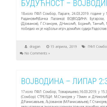
БУДУЋНОСТ – ВОЈВОДИН
18.коло ПФЛ Сомбор, Параге, 24.03.2019. године у
Радановић(Бачка Паланка) ВОЈВОДИНА: Бугарски,
(Д.Јованов), Г.Станојев, Д.Николић, Бојанић, Танчић
победио их је најбољи игрч домаћих судија Радослав
dragan
15 априла, 2019
ПФЛ Сомбо
No Comments »
ВОЈВОДИНА – ЛИПАР 2:
17.коло ПФЛ Сомбор, Товаришево,16.03.2019. у 15.
(Сомбор) СТРЕЛЦИ: М.Станојев у 73мин и Д.Николи
Д.Ранисављев, Љ.Јованов (М.Ранисављев), Г.Станојев,
делу утакмице зналачки казнили грешке домаћих игра