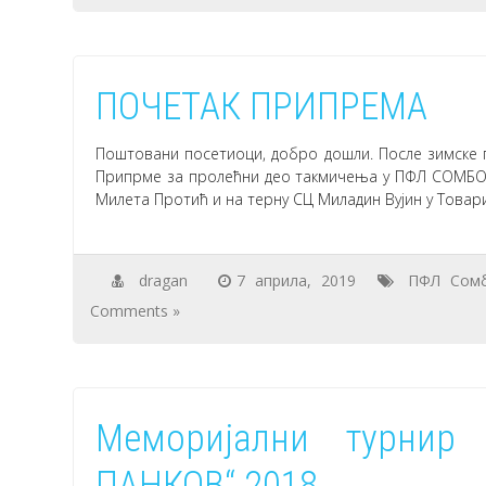
ПОЧЕТАК ПРИПРЕМА
Поштовани посетиоци, добро дошли. После зимске п
Припрме за пролећни део такмичења у ПФЛ СОМБОР п
Милета Протић и на терну СЦ Миладин Вујин у Товар
dragan
7 априла, 2019
ПФЛ Сом
Comments »
Меморијални турнир
ПАНКОВ“ 2018