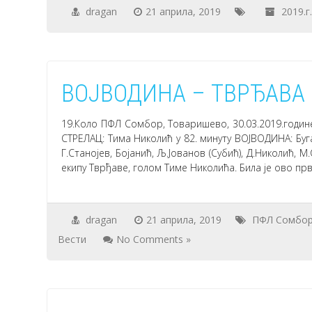
dragan
21 априла, 2019
2019.г
ВОЈВОДИНА – ТВРЂАВА 
19.Коло ПФЛ Сомбор, Товаришево, 30.03.2019.године
СТРЕЛАЦ: Тима Николић у 82. минуту ВОЈВОДИНА: Буга
Г.Станојев, Бојанић, Љ.Јованов (Субић), Д.Николић, 
екипу Тврђаве, голом Тиме Николића. Била је ово пр
dragan
21 априла, 2019
ПФЛ Сомбо
Вести
No Comments »