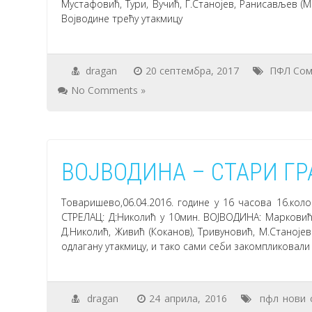
Мустафовић, Тури, Вучић, Г.Станојев, Ранисављев (М
Војводине трећу утакмицу
dragan
20 септембра, 2017
ПФЛ Со
No Comments »
ВОЈВОДИНА – СТАРИ ГРА
Товаришево,06.04.2016. године у 16 часова 16.коло
СТРЕЛАЦ: Д:Николић у 10мин. ВОЈВОДИНА: Марковић,
Д.Николић, Живић (Коканов), Тривуновић, М.Станојев
одлагану утакмицу, и тако сами себи закомпликовали
dragan
24 априла, 2016
пфл нови 