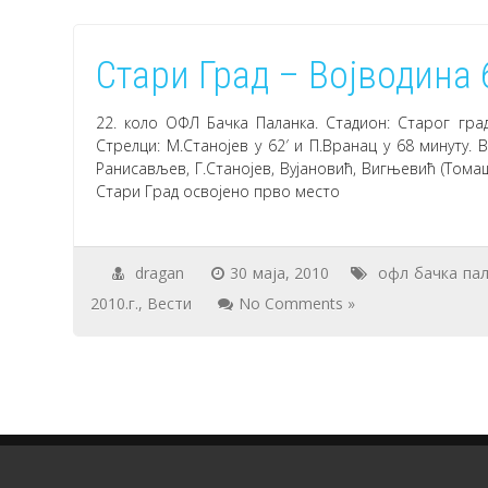
Стари Град – Војводина 
22. коло ОФЛ Бачка Паланка. Стадион: Старог града,
Стрелци: М.Станојев у 62′ и П.Вранац у 68 минуту. В
Ранисављев, Г.Станојев, Вујановић, Вигњевић (Томаш
Стари Град освојено прво место
dragan
30 маја, 2010
офл бачка па
2010.г.
,
Вести
No Comments »