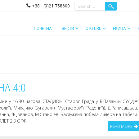
+381 (0)21 758600
ПОЧЕТНА
ВЕСТИ
O KLUBU
ЕКИПА
А 4:0
дине у 16,30 часова СТАДИОН: Старог Града у Б.Паланци СУДИЈА:
олић, Михајило (Бугарски), Мустафовић (Радонић), Д.Ранисављев,
јанић, Љ.Јованов, М.Станојев. Заслужена победа лидера на табели.
ОЛЕТ 2:3 ОФК
READ MORE