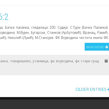
6:2
 Бачка паланка, гледалаца 200. Судија: С.Тури (Бачка Паланка).
ојводина: М.Вујин, Бугарски, Станков (Арбутовић), Вранац, Рамић,
ић), Николић (Лукић), М.Станојев. ФК Војводина честита екипи ФК
READ MORE
ланка
,
товаришево
,
утакмица
,
фк војводина
,
фк стари град
OLDER ENTRIES