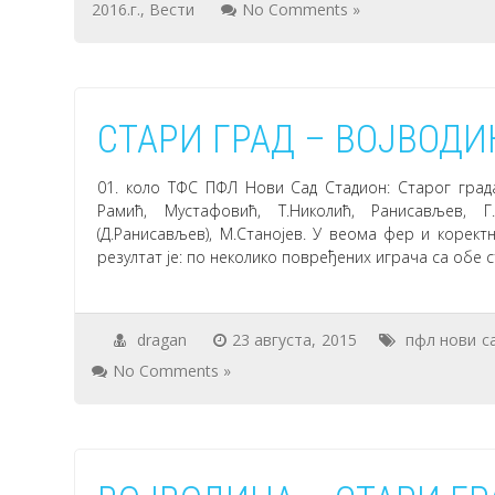
2016.г.
,
Вести
No Comments »
СТАРИ ГРАД – ВОЈВОДИН
01. коло ТФС ПФЛ Нови Сад Стадион: Старог града.
Рамић, Мустафовић, Т.Николић, Ранисављев, Г.С
(Д.Ранисављев), М.Станојев. У веома фер и корект
резултат је: по неколико повређених играча са обе с
dragan
23 августа, 2015
пфл нови с
No Comments »