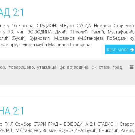
Д 2:1
ине у 16 часова. СТАДИОН: М.Вујин СУДИЈА: Немања Стојчевић
 у 73. мин ВОЈВОДИНА. Дукић, Т.Нколић, Рамић, Мустафовић,
олић (Ђукић), Вујановић, М.Јованов (М.Станојев). Победили су
олом председника клуба Милована Станојева.
READ MORE
ор
,
товаришево
,
утакмица
,
фк војводина
,
фк стари град
А 2:1
.Коло ПФЛ Сомбор СТАРИ ГРАД – ВОЈВОДИНА 2:1 СТАДИОН: Старог
ТРЕЛАЦ : М.Станојев у 30 мин. ВОЈВОДИНА: Ђукић, Т.Николић, Рамић,