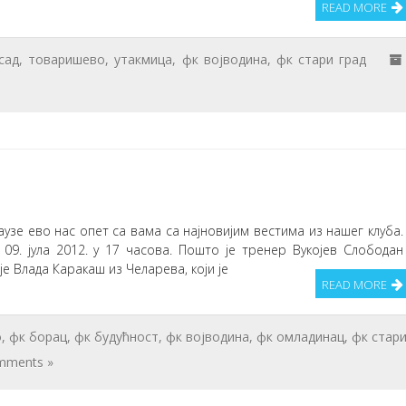
READ MORE
сад
,
товаришево
,
утакмица
,
фк војводина
,
фк стари град
зе ево нас опет са вама са најновијим вестима из нашег клуба.
09. јула 2012. у 17 часова. Пошто је тренер Вукојев Слободан
е Влада Каракаш из Челарева, који је
READ MORE
о
,
фк борац
,
фк будућност
,
фк војводина
,
фк омладинац
,
фк стар
mments »