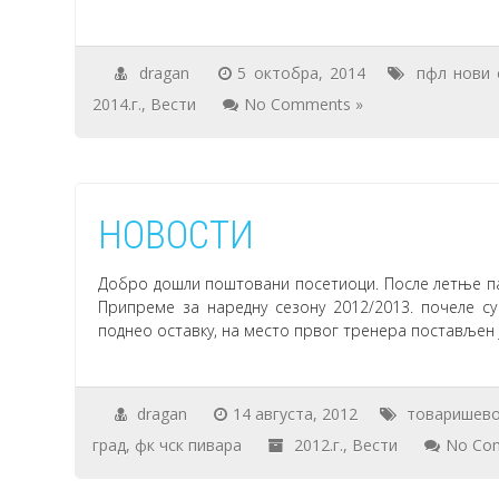
dragan
5 октобра, 2014
пфл нови 
2014.г.
,
Вести
No Comments »
НОВОСТИ
Добро дошли поштовани посетиоци. После летње пау
Припреме за наредну сезону 2012/2013. почеле су 
поднео оставку, на место првог тренера постављен ј
dragan
14 августа, 2012
товаришев
град
,
фк чск пивара
2012.г.
,
Вести
No Co