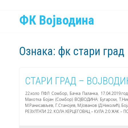
ФК Војводина
Ознака:
фк стари град
СТАРИ ГРАД – ВОЈВОДИН
22.коло ПФЛ Сомбор, Бачка Паланка, 17.04.2019.го
Махотка Бојан (Сомбор) ВОЈВОДИНА: Бугарски, Т.Ник
М.Ранисављев, Г.Станојев, М.Јованов (Д.Николић), Бо
РЕЗУЛТАТИ 22. КОЛА ХЕРЦЕГОВАЦ – КУЛА 2:0 ЖАК – П