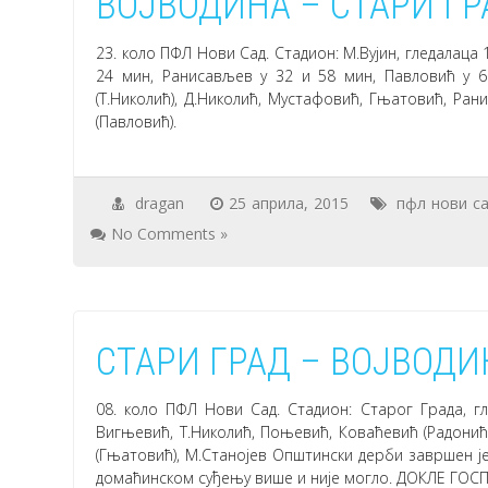
ВОЈВОДИНА – СТАРИ ГРА
23. коло ПФЛ Нови Сад. Стадион: М.Вујин, гледалаца 1
24 мин, Ранисављев у 32 и 58 мин, Павловић у 6
(Т.Николић), Д.Николић, Мустафовић, Гњатовић, Рани
(Павловић).
dragan
25 априла, 2015
пфл нови с
No Comments »
СТАРИ ГРАД – ВОЈВОДИН
08. коло ПФЛ Нови Сад. Стадион: Старог Града, гле
Вигњевић, Т.Николић, Поњевић, Коваћевић (Радонић) 
(Гњатовић), М.Станојев Општински дерби завршен ј
домаћинском суђењу више и није могло. ДОКЛЕ ГО