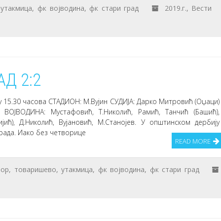
,
утакмица
,
фк војводина
,
фк стари град
2019.г.
,
Вести
Д 2:2
у 15.30 часова СТАДИОН: М.Вујин СУДИЈА: Дарко Митровић (Оџаци)
ВОЈВОДИНА: Мустафовић, Т.Николић, Рамић, Танчић (Башић),
ијић), Д.Николић, Вујановић, М.Станојев. У општинском дербију
рада. Иако без четворице
READ MORE
бор
,
товаришево
,
утакмица
,
фк војводина
,
фк стари град