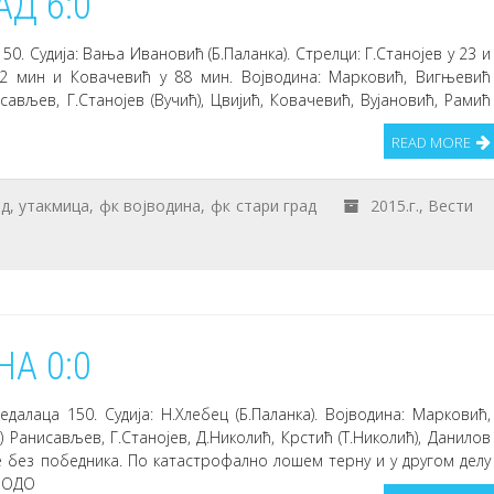
Д 6:0
50. Судија: Вања Ивановић (Б.Паланка). Стрелци: Г.Станојев у 23 и
2 мин и Ковачевић у 88 мин. Војводина: Марковић, Вигњевић
сављев, Г.Станојев (Вучић), Цвијић, Ковачевић, Вујановић, Рамић
READ MORE
ад
,
утакмица
,
фк војводина
,
фк стари град
2015.г.
,
Вести
А 0:0
далаца 150. Судија: Н.Хлебец (Б.Паланка). Војводина: Марковић,
Ранисављев, Г.Станојев, Д.Николић, Крстић (Т.Николић), Данилов
е без победника. По катастрофално лошем терну и у другом делу
СПОДО