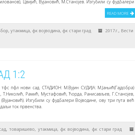
илованов), Цвијић, Вујановић, М.Станојев. Изгубили су фудбалери
READ MORE
мбор
,
утакмица
,
фк војводина
,
фк стари град
2017.г.
,
Вести
Д 1:2
 тфс пфл нови сад. СТАДИОН: М.Вујин СУДИЈА: М.Јањић(Гајдобра)
 Т.Николић, Рамић, Мустафовић, Ћорда, Ранисављев, Г.Станојев,
 (Вујановић). Изгубили су фудбалери Војводине, ову три пута већ
 даљи ток првенства.
сад
,
товаришево
,
утакмица
,
фк војводина
,
фк стари град