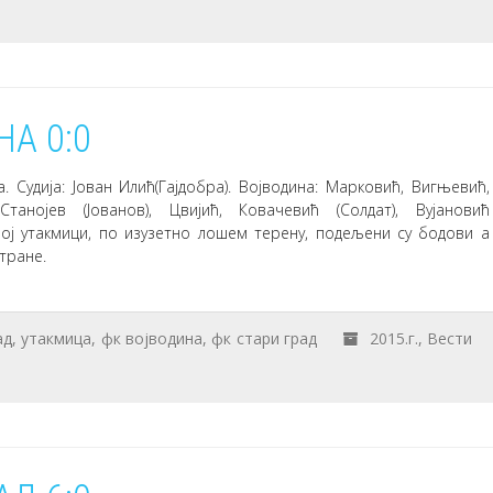
А 0:0
 Судија: Јован Илић(Гајдобра). Војводина: Марковић, Вигњевић,
танојев (Јованов), Цвијић, Ковачевић (Солдат), Вујановић
ној утакмици, по изузетно лошем терену, подељени су бодови а
тране.
ад
,
утакмица
,
фк војводина
,
фк стари град
2015.г.
,
Вести