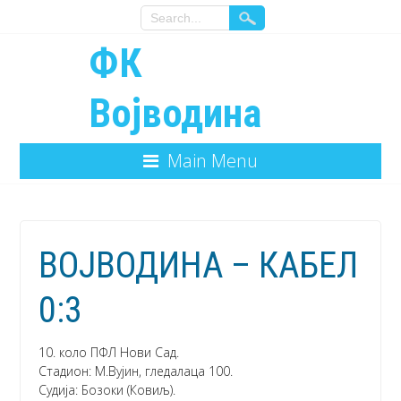
ФК
Војводина
Main Menu
ВОЈВОДИНА – КАБЕЛ
0:3
10. коло ПФЛ Нови Сад.
Стадион: М.Вујин, гледалаца 100.
Судија: Бозоки (Ковиљ).