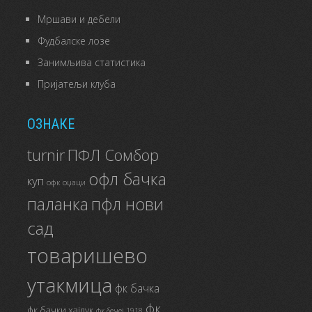
Мршави и дебели
Фудбалске лозе
Занимљива статистика
Пријатељи клуба
ОЗНАКЕ
ПФЛ Сомбор
turnir
офл бачка
куп
офк оџаци
паланка
пфл нови
сад
товаришево
утакмица
фк бачка
фк
фк бачки хајдук
фк бечеј 1918