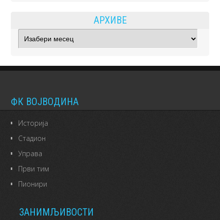
АРХИВЕ
Архиве
ФК ВОЈВОДИНА
Историја
Стадион
Управа
Први тим
Пионири
ЗАНИМЉИВОСТИ