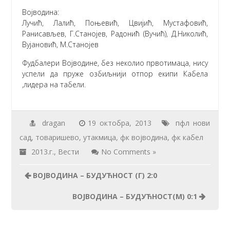
Војводина:
Лучић, Лалић, Поњевић, Цвијић, Мустафовић,
Ранисављев, Г.Станојев, Радонић (Вучић), Д.Николић,
Вујановић, М.Станојев
Фудбалери Војводине, без неколио првотимаца, нису
успели да пруже озбиљнији отпор екипи Кабела
,лидера на табели.
dragan
19 октобра, 2013
пфл нови
сад
,
товаришево
,
утакмица
,
фк војводина
,
фк кабел
2013.г.
,
Вести
No Comments »
ВОЈВОДИНА – БУДУЋНОСТ (Г) 2:0
ВОЈВОДИНА – БУДУЋНОСТ(М) 0:1