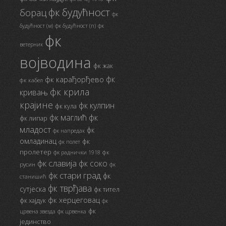
фк будућност
борац
фк
будућност (м)
фк будућност (п)
фк
фк
ветерник
војводина
фк жак
фк
фк карађорђево
фк кабел
фк крила
кривањ
крајине
фк кулпин
фк кула
фк маглић
фк
фк липар
младост
фк
фк напредак
омладинац
фк
фк полет
пролетер
фк
фк раднички 1918
фк славија
фк соко
русин
фк
фк стари град
фк
станишић
фк тврђава
сутјеска
фк тител
фк херцеговац
фк хајдук
фк
фк
црвена звезда
фк црвенка
јединство