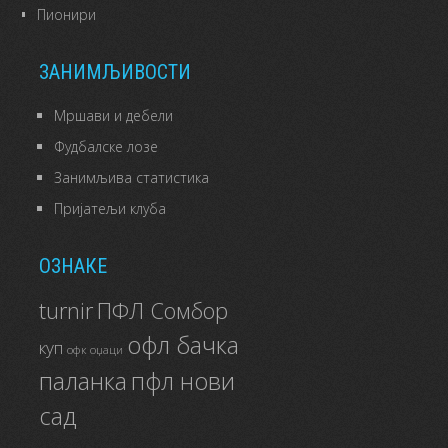
Пионири
ЗАНИМЉИВОСТИ
Мршави и дебели
Фудбалске лозе
Занимљива статистика
Пријатељи клуба
ОЗНАКЕ
ПФЛ Сомбор
turnir
офл бачка
куп
офк оџаци
паланка
пфл нови
сад