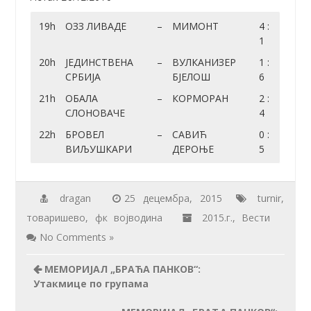
19h
ОЗЗ ЛИВАДЕ
–
МИМОНТ
4 :
1
20h
ЈЕДИНСТВЕНА
–
ВУЛКАНИЗЕР
1 :
СРБИЈА
БЈЕЛОШ
6
21h
ОБАЛА
–
КОРМОРАН
2 :
СЛОНОВАЧЕ
4
22h
БРОВЕЛ
–
САВИЋ
0 :
ВИЉУШКАРИ
ДЕРОЊЕ
5
dragan
25 децембра, 2015
turnir
,
товаришево
,
фк војводина
2015.г.
,
Вести
No Comments »
МЕМОРИЈАЛ „БРАЋА ПАНКОВ“:
Утакмице по групама