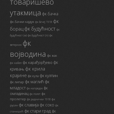
товаришево
утакмица
фк бачка
фк
фк бачки хајдук
фк бечеј 1918
фк будућност
борац
фк
будућност (м)
фк будућност (п)
фк
фк
ветерник
војводина
фк жак
фк
фк карађорђево
фк кабел
фк крила
кривањ
крајине
фк кулпин
фк кула
фк маглић
фк
фк липар
младост
фк
фк напредак
омладинац
фк
фк полет
пролетер
фк
фк раднички 1918
фк славија
фк соко
русин
фк
фк стари град
фк
станишић