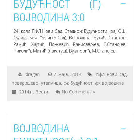
БУДУЋНОСТ (Г) –
ВОЈВОДИНА 3:0
24. коло ПФЛ Нови Сад. Стадион: Будућности крај ОШ.
Судија: Бем Филип(Н.Сад). Војводина: Ђукић, Станков,
Рамић, Хајтић, Поњевић, Ранисављев, Г.Станојев,
Николић, Митић (Лакатуш), Вујановић, М.Станојев.
dragan
7 маја, 2014
пфл нови сад
,
товаришево
,
утакмица
,
фк будућност
,
фк војводина
2014.г.
,
Вести
No Comments »
ВОЈВОДИНА –