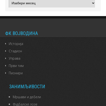
Архиве
ФК ВОЈВОДИНА
Историја
Стадион
Управа
Први тим
Пионири
ЗАНИМЉИВОСТИ
Мршави и дебели
Фудбалске лозе