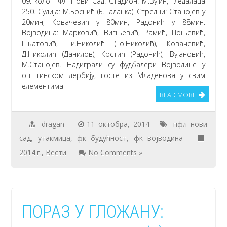
09. коло ПФЛ Нови Сад. Стадион: М.Вујин, гледалаца
250. Судија: М.Боснић (Б.Паланка). Стрелци: Станојев у
20мин, Ковачевић у 80мин, Радонић у 88мин.
Војводина: Марковић, Вигњевић, Рамић, Поњевић,
Гњатовић, Ти.Николић (То.Николић), Ковачевић,
Д.Николић (Данилов), Крстић (Радонић), Вујановић,
М.Станојев. Надиграли су фудбалери Војводине у
општинском дербију, госте из Младенова у свим
елементима
READ MORE
dragan
11 октобра, 2014
пфл нови
сад
,
утакмица
,
фк будућност
,
фк војводина
2014.г.
,
Вести
No Comments »
ПОРАЗ У ГЛОЖАНУ: