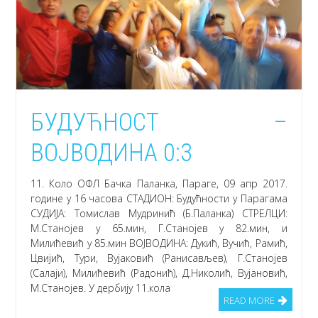
БУДУЋНОСТ –
ВОЈВОДИНА 0:3
11. Коло ОФЛ Бачка Паланка, Параге, 09 апр 2017.
године у 16 часова СТАДИОН: Будућности у Парагама
СУДИЈА: Томислав Мудринић (Б.Паланка) СТРЕЛЦИ:
М.Станојев у 65.мин, Г.Станојев у 82.мин, и
Милићевић у 85.мин ВОЈВОДИНА: Дукић, Вучић, Рамић,
Цвијић, Тури, Вујаковић (Ранисављев), Г.Станојев
(Салаји), Милићевић (Радонић), Д.Николић, Вујановић,
М.Станојев. У дербију 11.кола
READ MORE