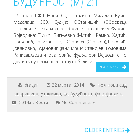
БУДУЋНОСТ(м) 2:1
17. коло ПФЛ Нови Сад. Стадион: Миладин Вујин,
гледалаца 300. Судија: С.Станишић (Обровац).
Стрелци: Ранисављев у 29 мин и Јовановићу 88 мин.
Војводина: Ђукић, Вигњевић (Митић), Рамић, Хајтић,
Поњевић, Ранисављев, Г.Станојев (Станков), Николић,
Јовановић, Вујановић (Јаничић), М.Станојев. Головима
Ранисављева и Јовановића, фудбалери Војводине по
други пут у овом првенству победили
READ MORE
dragan
22 марта, 2014
пфл нови сад
,
товаришево
,
утакмица
,
фк будућност
,
фк војводина
2014.г.
,
Вести
No Comments »
OLDER ENTRIES