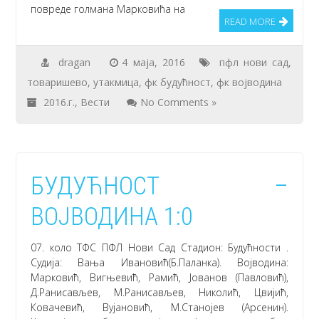
повреде голмана Марковића на
READ MORE
dragan
4 маја, 2016
пфл нови сад
,
товаришево
,
утакмица
,
фк будућност
,
фк војводина
2016.г.
,
Вести
No Comments »
БУДУЋНОСТ –
ВОЈВОДИНА 1:0
07. коло ТФС ПФЛ Нови Сад Стадион: Будућности .
Судија: Вања Ивановић(Б.Паланка). Војводина:
Марковић, Вигњевић, Рамић, Јованов (Павловић),
Д.Ранисављев, М.Ранисављев, Николић, Цвијић,
Ковачевић, Вујановић, М.Станојев (Арсенин).