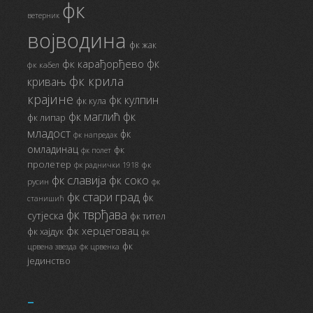
фк
ветерник
војводина
фк жак
фк
фк карађорђево
фк кабел
фк крила
кривањ
крајине
фк кулпин
фк кула
фк маглић
фк
фк липар
младост
фк
фк напредак
омладинац
фк
фк полет
пролетер
фк
фк раднички 1918
фк славија
фк соко
русин
фк
фк стари град
фк
станишић
фк тврђава
сутјеска
фк тител
фк херцеговац
фк хајдук
фк
фк
црвена звезда
фк црвенка
јединство
_