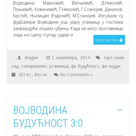
Војводина: Марковић, Вигњевић, Д.Николић,
Поњевић, Ковачевић, Т.Николић, Г.Станојев, Данилов,
Крстић, Њилицан (Радонић), М.Станојев. Изгубили су
фудбалери Војводине још једну утакмицу у гостима
захваљујући лошем суђењу. Када не могу противници
онда на сцену ступају судије и
READ MORE
dragan
2 новембра, 2014
пфл нови
сад
,
товаришево
,
утакмица
,
фк будућност
,
фк хајдук
2014.г.
,
Вести
No Comments »
ВОЈВОДИНА –
БУДУЋНОСТ 3:0