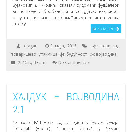
Вујановић, Д.Николић. Показали су домаћи фудбалери
више жеље и борбености и уз судијску наклоност
резултат није изостао. Домаћинима велика замерка
што су
READ MORE
dragan
3 маја, 2015
пфл нови сад
,
товаришево
,
утакмица
,
фк будућност
,
фк војводина
2015.г.
,
Вести
No Comments »
ХАЈДУК – ВОЈВОДИНА
2:1
12. коло ПФЛ Нови Сад. Стадион: у Чуругу. Судија:
П.Станић (Врбас). Стрелац: Крстић у 53мин.