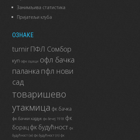
Занимљива статистика
Пријатељи клуба
ОЗНАКЕ
ПФЛ Сомбор
turnir
офл бачка
куп
офк оџаци
паланка
пфл нови
сад
товаришево
утакмица
фк бачка
фк
фк бачки хајдук
фк бечеј 1918
фк будућност
борац
фк
будућност (м)
фк будућност (п)
фк