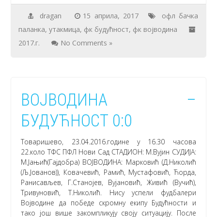
dragan
15 априла, 2017
офл бачка
паланка
,
утакмица
,
фк будућност
,
фк војводина
2017.г.
No Comments »
ВОЈВОДИНА –
БУДУЋНОСТ 0:0
Товаришево, 23.04.2016.године у 16.30 часова
22.коло ТФС ПФЛ Нови Сад СТАДИОН: М.Вујин СУДИЈА:
М.Јањић(Гајдобра) ВОЈВОДИНА: Марковић (Д.Николић
(Љ.Јованов)), Ковачевић, Рамић, Мустафовић, Ћорда,
Ранисављев, Г.Станојев, Вујановић, Живић (Вучић),
Тривуновић, Т.Николић. Нису успели фудбалери
Војводине да победе скромну екипу Будућности и
тако још више закомпликују своју ситуацију. После