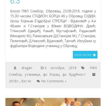
6:3
6.коло ПФЛ Сомбор, Обровац, 23.09.2018. године у
15.30 часова СТАДИОН: БОРЦА 46 у Обровцу СУДИЈА:
Урош Хорњак (Гајдобра) СТРЕЛЦИ : Вујановић у 4.и
48.мин и Г.Станојев у 80мин ВОЈВОДИНА: Дукић,
Т.Николић (Цвијић), Рамић, Мустафовић, Радаковић
(Михајило М.), Ранисављев Д.(Станојев М.), Г.Станојев,
Пилиповић, Д.Николић, Вујановић, Танчић. Изгубили су
фудбалери Војводине утакмицу у Обровцу,
READ MORE
dragan
6 октобра, 2018
ПФЛ
Сомбор
,
утакмица
,
фк борац
,
фк будућност
2018.г.
,
Вести
No Comments »