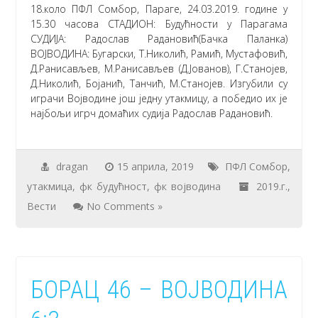
18.коло ПФЛ Сомбор, Параге, 24.03.2019. године у
15.30 часова СТАДИОН: Будућности у Парагама
СУДИЈА: Радослав Радановић(Бачка Паланка)
ВОЈВОДИНА: Бугарски, Т.Николић, Рамић, Мустафовић,
Д.Ранисављев, М.Ранисављев (Д.Јованов), Г.Станојев,
Д.Николић, Бојанић, Танчић, М.Станојев. Изгубили су
играчи Војводине још једну утакмицу, а победио их је
најбољи игрч домаћих судија Радослав Радановић.
dragan
15 априла, 2019
ПФЛ Сомбор
,
утакмица
,
фк будућност
,
фк војводина
2019.г.
,
Вести
No Comments »
БОРАЦ 46 – ВОЈВОДИНА