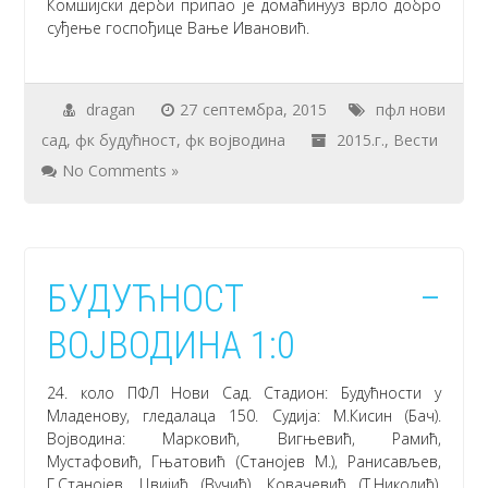
Комшијски дерби припао је домаћинууз врло добро
суђење госпођице Вање Ивановић.
dragan
27 септембра, 2015
пфл нови
сад
,
фк будућност
,
фк војводина
2015.г.
,
Вести
No Comments »
БУДУЋНОСТ –
ВОЈВОДИНА 1:0
24. коло ПФЛ Нови Сад. Стадион: Будућности у
Младенову, гледалаца 150. Судија: М.Кисин (Бач).
Војводина: Марковић, Вигњевић, Рамић,
Мустафовић, Гњатовић (Станојев М.), Ранисављев,
Г.Станојев, Цвијић (Вучић), Ковачевић (Т.Николић),