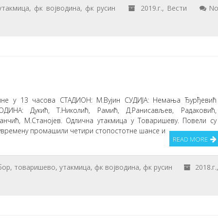
утакмица
,
фк војводина
,
фк русин
2019.г.
,
Вести
N
1
дине у 13 часова СТАДИОН: М.Вујин СУДИЈА: Немања Ђурђевић
ОДИНА: Дукић, Т.Николић, Рамић, Д.Ранисављев, Радаковић,
Танчић, М.Станојев. Одлична утакмица у Товаришеву. Повели су
олувремену промашили четири стопостотне шансе и
READ MORE
бор
,
товаришево
,
утакмица
,
фк војводина
,
фк русин
2018.г.