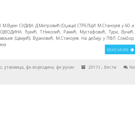
1
 М.Вујин СУДИЈА: Д.Митровић (Оџаци) СТРЕЛЦИ: М.Станојев у 60. и
ВОЈВОДИНА: Ђукић, Т.Николић, Рамић, Мустафовић, Тури, Вучић,
сављев (Цвијић), Вујановић, М.Станојев. На дебију у ПФЛ Сомбор
ина
READ MORE
р
,
утакмица
,
фк војводина
,
фк русин
2017.г.
,
Вести
N