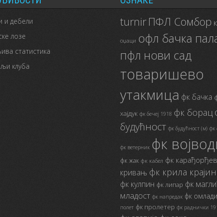
ЉИВОСТИ
ОЗНАКЕ
ПФЛ Сомбор
turnir
 и дебели
офл бачка пал
ске лозе
оџаци
ива статистика
пфл нови сад
ељи клуба
товаришево
утакмица
фк бачка
фк борац
хајдук
фк бечеј 1918
будућност
фк будућност (м)
фк 
фк војво
фк ветерник
фк карађорђе
фк жак
фк кабел
фк крила крајин
кривањ
фк кулпин
фк магли
фк липар
младост
фк омлад
фк напредак
фк пролетер
полет
фк раднички 19