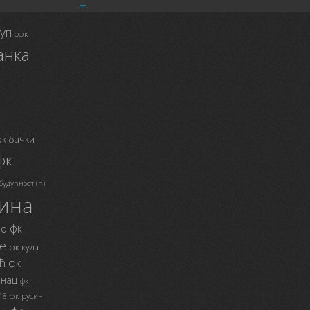
_
куп
офк
анка
фк бачки
фк
будућност (п)
дина
фк
во
е
фк кула
ћ
фк
инац
фк
фк русин
18