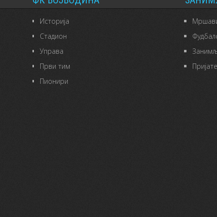
ФК ВОЈВОДИНА
ЗАНИМ
Историја
Мршави
Стадион
Фудбал
Управа
Занимљ
Први тим
Пријат
Пионири