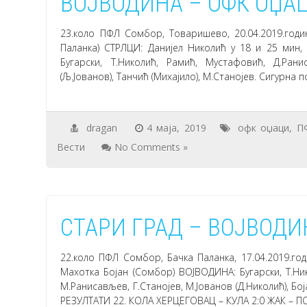
ВОЈВОДИНА – ОФК ОЏАЦ
23.коло ПФЛ Сомбор, Товаришево, 20.04.2019.год
Паланка) СТРЛЦИ: Данијел Николић у 18 и 25 мин,
Бугарски, Т.Николић, Рамић, Мустафовић, Д.Рани
(Љ.Јованов), Танчић (Михајило), М.Станојев. Сигурна
dragan
4 маја, 2019
офк оџаци
,
П
Вести
No Comments »
СТАРИ ГРАД – ВОЈВОДИН
22.коло ПФЛ Сомбор, Бачка Паланка, 17.04.2019.го
Махотка Бојан (Сомбор) ВОЈВОДИНА: Бугарски, Т.Ник
М.Ранисављев, Г.Станојев, М.Јованов (Д.Николић), Бо
РЕЗУЛТАТИ 22. КОЛА ХЕРЦЕГОВАЦ – КУЛА 2:0 ЖАК – П