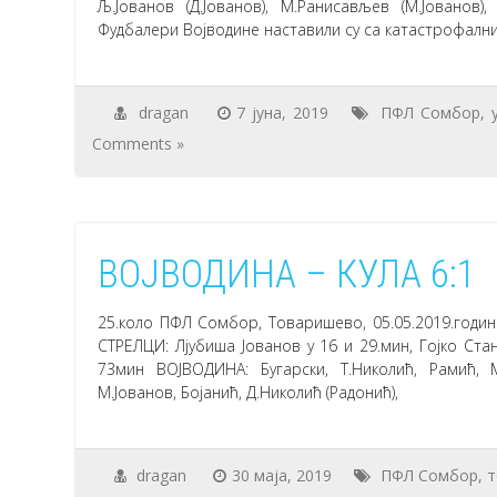
Љ.Јованов (Д.Јованов), М.Ранисављев (М.Јованов), 
Фудбалери Војводине наставили су са катастрофални
dragan
7 јуна, 2019
ПФЛ Сомбор
,
Comments »
ВОЈВОДИНА – КУЛА 6:1
25.коло ПФЛ Сомбор, Товаришево, 05.05.2019.годин
СТРЕЛЦИ: Лјубиша Јованов у 16 и 29.мин, Гојко Стан
73мин ВОЈВОДИНА: Бугарски, Т.Николић, Рамић, М
М.Јованов, Бојанић, Д.Николић (Радонић),
dragan
30 маја, 2019
ПФЛ Сомбор
,
т