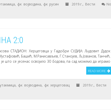
утакмица
,
фк војводина
,
фк русин
2019.г.
,
Вести
N
НА 2:0
часова СТАДИОН: Херцеговца у Гајдобри СУДИЈА: Људовит Дудок
 Мустафовић, Башић, М.Ранисављев, Г.Станојев, Љ.Јованов, Танчић,
ћа је што се јесенас освојило 30 бодова, па сад можемо да играмо
READ MORE
утакмица
,
фк војводина
,
фк херцеговац
2019.г.
,
Вести