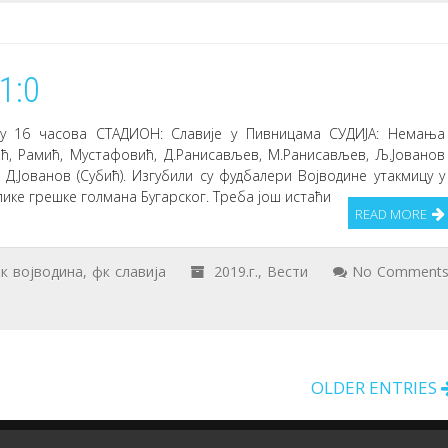
1:0
е у 16 часова СТАДИОН: Славије у Пивницама СУДИЈА: Немања
ћ, Рамић, Мустафовић, Д.Ранисављев, М.Ранисављев, Љ.Јованов
ћ, Д.Јованов (Субић). Изгубили су фудбалери Војводине утакмицу у
ике грешке голмана Бугарског. Треба још истаћи
READ MORE
к војводина
,
фк славија
2019.г.
,
Вести
No Comment
OLDER ENTRIES