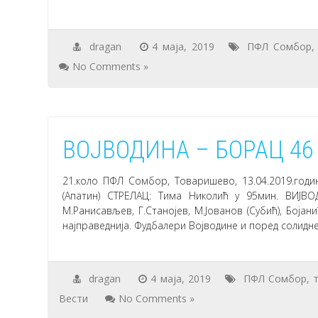
dragan
4 маја, 2019
ПФЛ Сомбор
No Comments »
ВОЈВОДИНА – БОРАЦ 46 
21.коло ПФЛ Сомбор, Товаришево, 13.04.2019.год
(Апатин) СТРЕЛАЦ: Тима Николић у 95мин. ВИЈВОД
М.Ранисављев, Г.Станојев, М.Јованов (Субић), Бојан
најправеднија. Фудбалери Војводине и поред солидне
dragan
4 маја, 2019
ПФЛ Сомбор
,
Вести
No Comments »