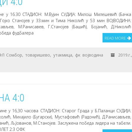
И 4:0
ине у 16.30 СТАДИОН: М.Вујин СУДИЈА: Милош Милешевић (Бачка
 Гојко Станојев у 33.мин и Тима Николић у 53 мин ВОЈВОДИНА:
сављев, М.Ранисавев, Г.Станојев (Башић), Бојанић, Д.Николић
 победа фудбалера
READ MORE
ФЛ Сомбор
,
товаришево
,
утакмица
,
фк војводина
2019.г.
А 4:0
дине у 16,30 часова СТАДИОН: Старог Града у Б.Паланци СУДИЈА:
олић, Михајило (Бугарски), Мустафовић (Радонић), Д.Ранисављев,
јанић, Љ.Јованов, М.Станојев. Заслужена победа лидера на табели.
ОЛЕТ 2:3 ОФК