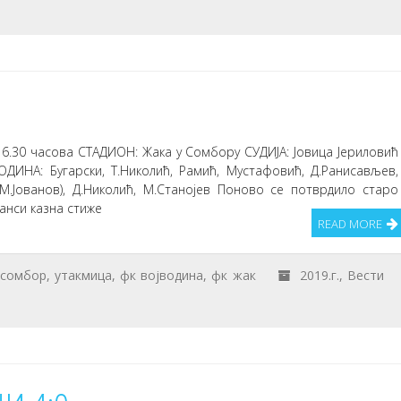
16.30 часова СТАДИОН: Жака у Сомбору СУДИЈА: Јовица Јериловић
ДИНА: Бугарски, Т.Николић, Рамић, Мустафовић, Д.Ранисављев,
(М.Јованов), Д.Николић, М.Станојев Поново се потврдило старо
анси казна стиже
READ MORE
сомбор
,
утакмица
,
фк војводина
,
фк жак
2019.г.
,
Вести