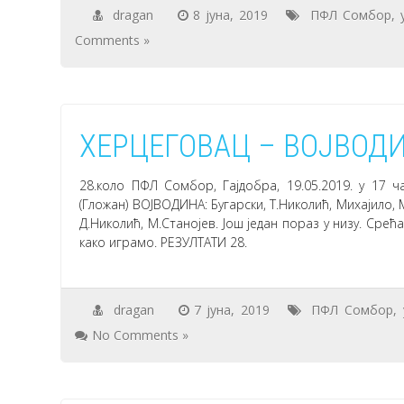
dragan
8 јуна, 2019
ПФЛ Сомбор
,
Comments »
ХЕРЦЕГОВАЦ – ВОЈВОДИ
28.коло ПФЛ Сомбор, Гајдобра, 19.05.2019. у 17 
(Гложан) ВОЈВОДИНА: Бугарски, Т.Николић, Михајило,
Д.Николић, М.Станојев. Још један пораз у низу. Сре
како играмо. РЕЗУЛТАТИ 28.
dragan
7 јуна, 2019
ПФЛ Сомбор
,
No Comments »