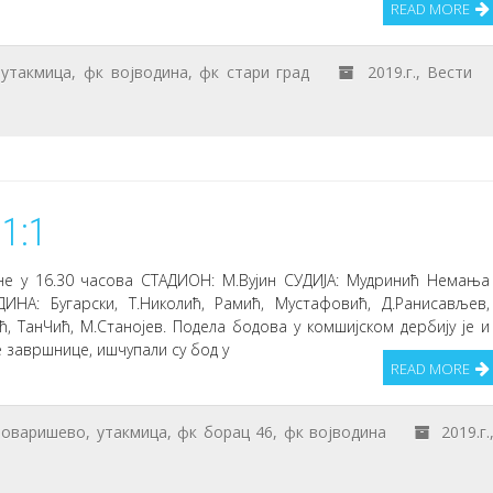
READ MORE
,
утакмица
,
фк војводина
,
фк стари град
2019.г.
,
Вести
1:1
ине у 16.30 часова СТАДИОН: М.Вујин СУДИЈА: Мудринић Немања
ИНА: Бугарски, Т.Николић, Рамић, Мустафовић, Д.Ранисављев,
ић, ТанЧић, М.Станојев. Подела бодова у комшијском дербију је и
 завршнице, ишчупали су бод у
READ MORE
товаришево
,
утакмица
,
фк борац 46
,
фк војводина
2019.г.