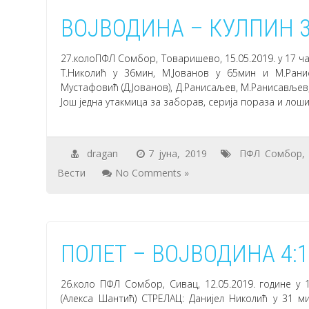
ВОЈВОДИНА – КУЛПИН 3
27.колоПФЛ Сомбор, Товаришево, 15.05.2019. у 17 ч
Т.Николић у 36мин, М.Јованов у 65мин и М.Рани
Мустафовић (Д.Јованов), Д.Ранисаљев, М.Ранисављев, 
Још једна утакмица за заборав, серија пораза и лоши
dragan
7 јуна, 2019
ПФЛ Сомбор
Вести
No Comments »
ПОЛЕТ – ВОЈВОДИНА 4:
26.коло ПФЛ Сомбор, Сивац, 12.05.2019. године 
(Алекса Шантић) СТРЕЛАЦ: Данијел Николић у 31 м