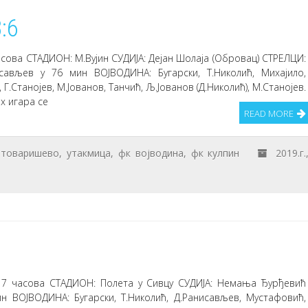
:6
асова СТАДИОН: М.Вујин СУДИЈА: Дејан Шолаја (Обровац) СТРЕЛЦИ:
сављев у 76 мин ВОЈВОДИНА: Бугарски, Т.Николић, Михајило,
Г.Станојев, М.Јованов, Танчић, Љ.Јованов (Д.Николић), М.Станојев.
х игара се
READ MORE
,
товаришево
,
утакмица
,
фк војводина
,
фк кулпин
2019.г.
1
у 17 часова СТАДИОН: Полета у Сивцу СУДИЈА: Немања Ђурђевић
ин ВОЈВОДИНА: Бугарски, Т.Николић, Д.Ранисављев, Мустафовић,