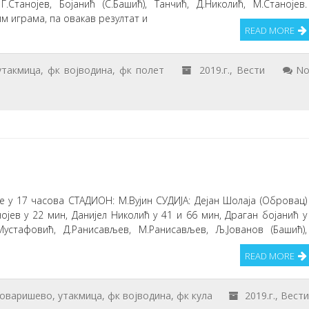
Г.Станојев, Бојанић (С.Башић), Танчић, Д.Николић, М.Станојев.
м играма, па овакав резултат и
READ MORE
утакмица
,
фк војводина
,
фк полет
2019.г.
,
Вести
N
е у 17 часова СТАДИОН: М.Вујин СУДИЈА: Дејан Шолаја (Обровац)
ојев у 22 мин, Данијел Николић у 41 и 66 мин, Драган бојанић у
устафовић, Д.Ранисављев, М.Ранисављев, Љ.Јованов (Башић),
READ MORE
оваришево
,
утакмица
,
фк војводина
,
фк кула
2019.г.
,
Вест