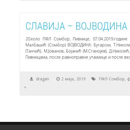
СЛАВИЈА – ВОЈВОДИНА 
20.коло ПФЛ Сомбор, Пивнице, 07.04.2019.годин
Малбашић (Сомбор) ВОЈВОДИНА: Бугарски, Т.Николи
(Танчић), М.Јованов, Бојанић (М.Станојев), Д.Николи
Пивницама, после равноправне утакмице и после вел
dragan
2 маја, 2019
ПФЛ Сомбор
,
ф
»