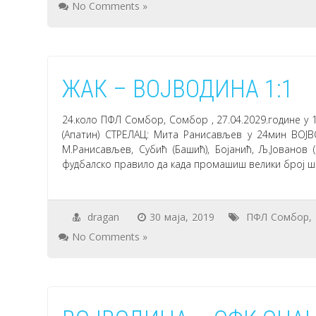
No Comments »
ЖАК – ВОЈВОДИНА 1:1
24.коло ПФЛ Сомбор, Сомбор , 27.04.2029.године у 
(Апатин) СТРЕЛАЦ: Мита Ранисављев у 24мин ВОЈВО
М.Ранисављев, Субић (Башић), Бојанић, Љ.Јованов 
фудбалско правило да када промашиш велики број ш
dragan
30 маја, 2019
ПФЛ Сомбор
,
No Comments »