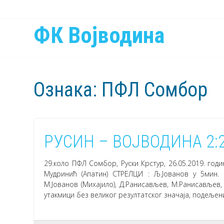
ФК Војводина
Ознака:
ПФЛ Сомбор
РУСИН – ВОЈВОДИНА 2:
29.коло ПФЛ Сомбор, Руски Крстур, 26.05.2019. год
Мудринић (Апатин) СТРЕЛЦИ : Љ.Јованов у 5мин. 
М.Јованов (Михајило), Д.Ранисављев, М.Ранисављев, 
утакмици без великог резултатског значаја, подељен