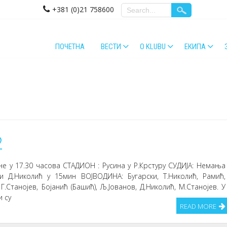
+381 (0)21 758600
ПОЧЕТНА
ВЕСТИ
O KLUBU
ЕКИПА
2
ине у 17.30 часова СТАДИОН : Русина у Р.Крстуру СУДИЈА: Немања
и Д.Николић у 15мин ВОЈВОДИНА: Бугарски, Т.Николић, Рамић,
Г.Станојев, Бојанић (Башић), Љ.Јованов, Д.Николић, М.Станојев. У
и су
READ MORE