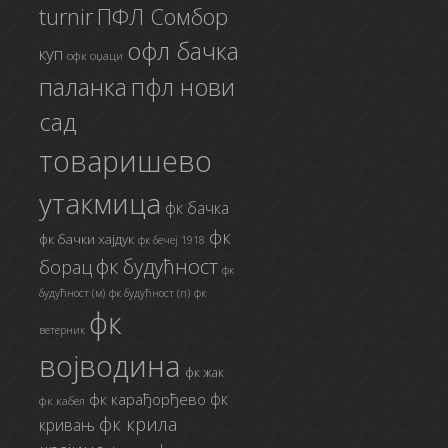
ПФЛ Сомбор
turnir
офл бачка
куп
офк оџаци
паланка
пфл нови
сад
товаришево
утакмица
фк бачка
фк
фк бачки хајдук
фк бечеј 1918
фк будућност
борац
фк
будућност (м)
фк будућност (п)
фк
фк
ветерник
војводина
фк жак
фк
фк карађорђево
фк кабел
фк крила
кривањ