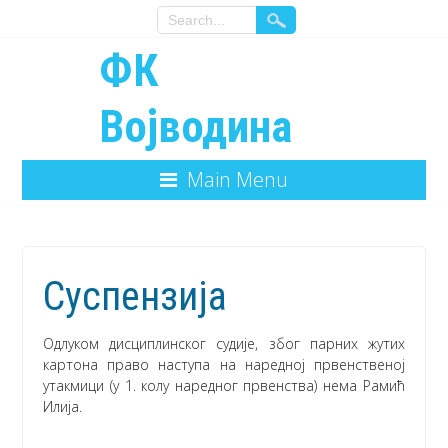
ФК
Војводина
Main Menu
Суспензија
Одлуком дисциплинског судије, због парних жутих
картона право наступа на наредној првенственој
утакмици (у 1. колу наредног првенства) нема Рамић
Илија.