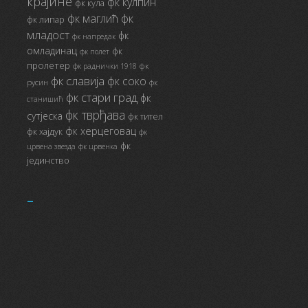
крајине
фк кулпин
фк кула
фк маглић
фк
фк липар
младост
фк
фк напредак
омладинац
фк
фк полет
пролетер
фк
фк раднички 1918
фк славија
фк соко
русин
фк
фк стари град
фк
станишић
фк тврђава
сутјеска
фк тител
фк херцеговац
фк хајдук
фк
фк
црвена звезда
фк црвенка
јединство
_