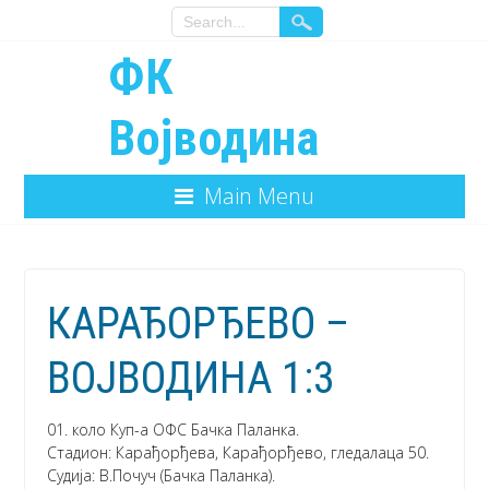
ФК
Војводина
Main Menu
КАРАЂОРЂЕВО –
ВОЈВОДИНА 1:3
01. коло Куп-а ОФС Бачка Паланка.
Стадион: Карађорђева, Карађорђево, гледалаца 50.
Судија: В.Почуч (Бачка Паланка).