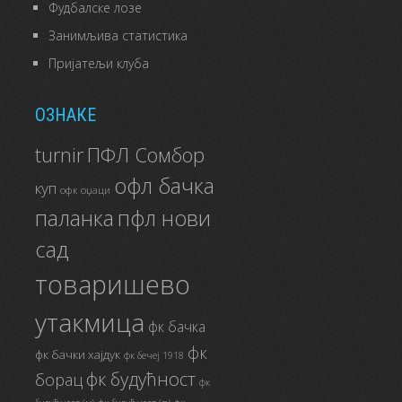
Фудбалске лозе
Занимљива статистика
Пријатељи клуба
ОЗНАКЕ
ПФЛ Сомбор
turnir
офл бачка
куп
офк оџаци
паланка
пфл нови
сад
товаришево
утакмица
фк бачка
фк
фк бачки хајдук
фк бечеј 1918
фк будућност
борац
фк