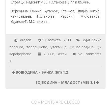
Стрелци: Радонић у 35, Г.Станојев у 77 и 89.мин.
Војводина: Кличић, Бугарски, Станков, Цвијић, Антић,
Ранисављев, Г.Станојев, Радонић, Милованов,
Вујановић, М.Станојев.
dragan
17 августа, 2011
офл бачка
паланка
,
товаришево
,
утакмица
,
фк војводина
,
фк
карађорђево
2011.г.
,
Вести
No Comments
»
ВОЈВОДИНА – БАЧКА (БП) 1:2
ВОЈВОДИНА – МЛАДОСТ (МБ) 8:1
COMMENTS ARE CLOSED