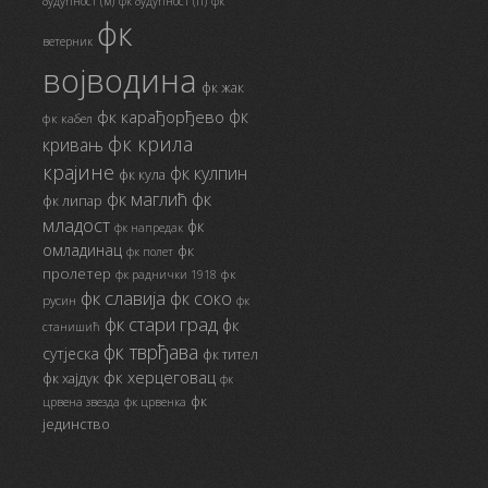
будућност (м)
фк будућност (п)
фк
фк
ветерник
војводина
фк жак
фк
фк карађорђево
фк кабел
фк крила
кривањ
крајине
фк кулпин
фк кула
фк маглић
фк
фк липар
младост
фк
фк напредак
омладинац
фк
фк полет
пролетер
фк
фк раднички 1918
фк славија
фк соко
русин
фк
фк стари град
фк
станишић
фк тврђава
сутјеска
фк тител
фк херцеговац
фк хајдук
фк
фк
црвена звезда
фк црвенка
јединство
_